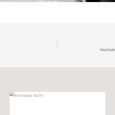
ion
Hochzei